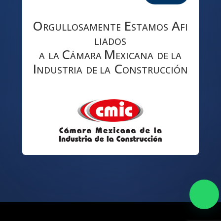
O
E
A
RGULLOSAMENTE
STAMOS
FI
LIADOS
C
M
A
LA
ÁMARA
EXICANA
DE LA
I
C
NDUSTRIA
DE LA
ONSTRUCCIÓN