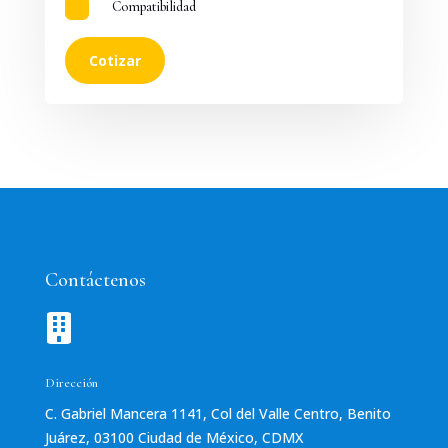

Compatibilidad
Cotizar
Contáctenos

Dirección
C. Gabriel Mancera 1141, Col del Valle Centro, Benito
Juárez, 03100 Ciudad de México, CDMX